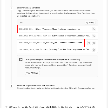
7. 將如上收集的5個Key複製貼上到後台，並按下確定